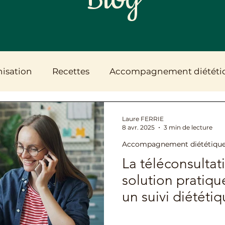
isation
Recettes
Accompagnement diététi
Fertilité, grossesse & post-partum
Santé digesti
Laure FERRIE
8 avr. 2025
3 min de lecture
Accompagnement diététiqu
Le cabinet & l'accompagnement
La téléconsultat
solution pratiqu
un suivi diététi