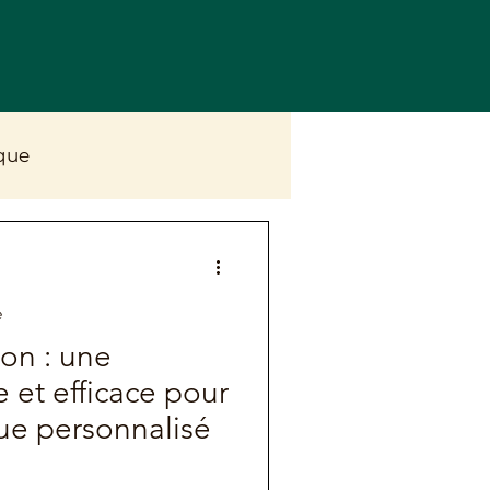
que
ve
e
ion : une
e et efficace pour
que personnalisé