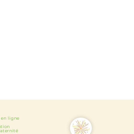
 en ligne
ation
aternité