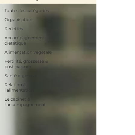
Toutes les catégories
Organisation
Recettes
Accompagnement
diététique
Alimentation végétale
Fertilité, grossesse &
post-partum
Santé digestive
Relation à
l'alimentation
Le cabinet &
l'accompagnement