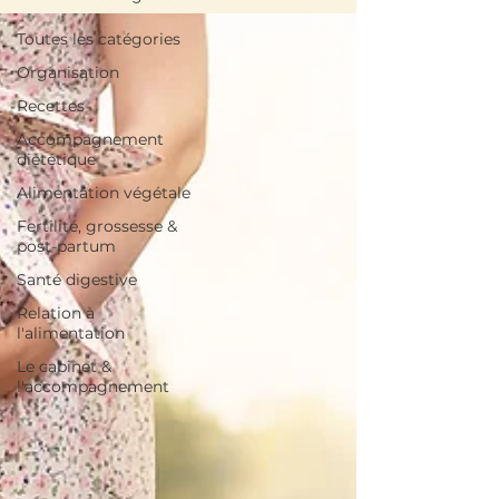
Toutes les catégories
Organisation
Recettes
Accompagnement
diététique
Alimentation végétale
Fertilité, grossesse &
post-partum
Santé digestive
Relation à
l'alimentation
Le cabinet &
l'accompagnement