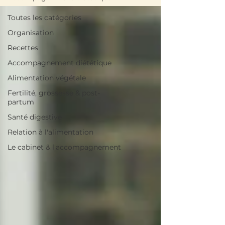
Toutes les catégories
Organisation
Recettes
Accompagnement diététique
Alimentation végétale
Fertilité, grossesse & post-
partum
Santé digestive
Relation à l'alimentation
Le cabinet & l'accompagnement