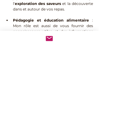
l’
exploration des saveurs
 et la découverte 
dans et autour de vos repas.
Pédagogie
et éducation alimentaire
 : 
Mon rôle est aussi de vous fournir des 
connaissances utiles et des informations 
claires pour comprendre vos besoins et 
faire des choix éclairés
Curiosité et engagement
 : En formation 
continue, je m’assure de vous offrir un 
accompagnement de qualité
 et des 
conseils adaptés
.
Une invitation à retrouver 
l'essentiel
Je suis convaincue que l’alimentation est un 
formidable outil pour 
prendre soin de soi
, se 
(re)connecter à son corps et nourrir son bien-
être. Cette recherche d’
équilibre
 s’enrichit 