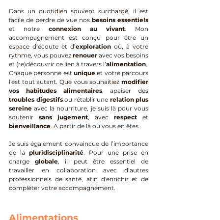
Dans un quotidien souvent surchargé, il est 
facile de perdre de vue nos 
besoins essentiels
et notre 
connexion au vivant
. Mon 
accompagnement est conçu pour être un 
espace d’écoute et d’
exploration
 où, à votre 
rythme, vous pouvez 
renouer
 avec vos besoins 
et (re)découvrir ce lien à travers l’
alimentation
.
Chaque personne est 
unique
 et votre parcours 
l'est tout autant. Que vous souhaitiez 
modifier 
vos habitudes alimentaires
, apaiser des 
troubles digestifs
 ou rétablir une 
relation plus 
sereine
 avec la nourriture, je suis là pour vous 
soutenir 
sans jugement
, avec 
respect
 et 
bienveillance
. A partir de là où vous en êtes.
Je suis également convaincue de l’importance 
de la 
pluridisciplinarité
. Pour une prise en 
charge 
globale
, il peut être essentiel de 
travailler en collaboration avec d’autres 
professionnels de santé, afin d'enrichir et de 
compléter votre accompagnement.
Alimentations 