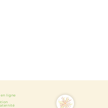
 en ligne
ation
aternité