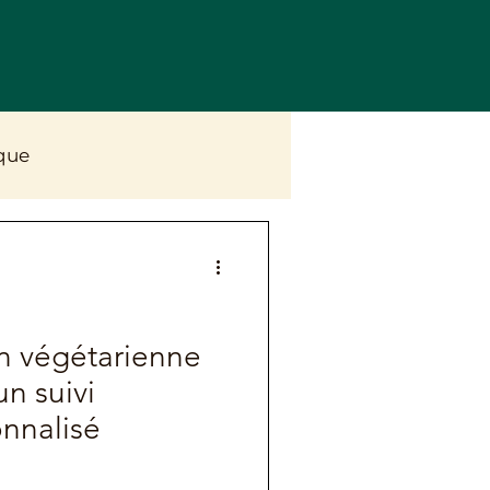
que
ve
n végétarienne
un suivi
onnalisé