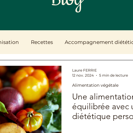
isation
Recettes
Accompagnement diététi
Fertilité, grossesse & post-partum
Santé digesti
Laure FERRIE
12 nov. 2024
5 min de lecture
Alimentation végétale
Le cabinet & l'accompagnement
Une alimentatio
équilibrée avec 
diététique pers